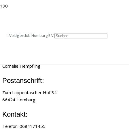
Impressum
IMPRESSUM
I. Voltigierclub Homburg E.V.
Angaben gemäß § 5 TMG:
Voltigierclub Homburg e.V.
Cornelie Hempfling
Postanschrift:
Zum Lappentascher Hof 34
66424 Homburg
Kontakt:
Telefon: 0684171455