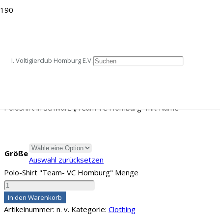
Startseite
/
Clothing
/ Polo-Shirt „Team- VC Homburg“
Polo-Shirt „Team- VC Homburg“
I. Voltigierclub Homburg E.V.
27,00
€
Poloshirt in schwarz „Team VC Homburg“ mit Name
Größe
Auswahl zurücksetzen
Polo-Shirt "Team- VC Homburg" Menge
In den Warenkorb
Artikelnummer:
n. v.
Kategorie:
Clothing