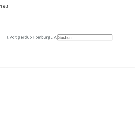
Impressum
|
AGB
|
Datenschutz
I. Voltigierclub Homburg E.V.